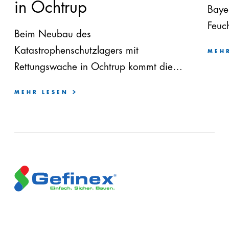
in Ochtrup
Baye
Feuc
Beim Neubau des
Estri
Katastrophenschutzlagers mit
MEH
wir 
Rettungswache in Ochtrup kommt die
vert
Geficon® UDB Verbundabdichtung auf
für 
MEHR LESEN
einer Fläche von insgesamt rund 3.500
Fach
m² zum Einsatz. Das Projekt wird im
Bran
Auftrag des Kreises Steinfurt realisiert.