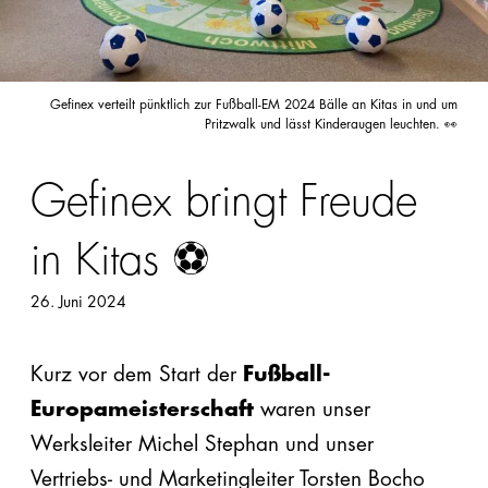
Dehnfugenprofil
Geficon®
Verbundabdichtung
Gefinex verteilt pünktlich zur Fußball-EM 2024 Bälle an Kitas in und um
Pritzwalk und lässt Kinderaugen leuchten. 👀
Gefibar®
Mauersperrbahn
Gefinex bringt Freude
steinothan®
in Kitas ⚽️
PU
Dämmplatte
26. Juni 2024
Highlights
Kurz vor dem Start der
Fußball-
Europameisterschaft
waren unser
Werksleiter Michel Stephan und unser
Vertriebs- und Marketingleiter Torsten Bocho