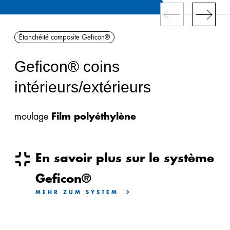
périphériques
isolantes
Étanchéité composite Geficon®
Geficell®
Geficon® coins
Étanchéité
composite
intérieurs/extérieurs
Geficon®
moulage
Film polyéthylène
Panneaux
Geficell®
En savoir plus sur le système
Imperméabilisation
Gefitas®
Geficon®
MEHR ZUM SYSTEM
Panneau
isolant
steinothan®