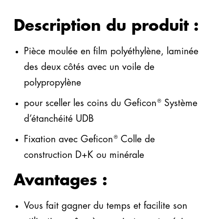
PU
Description du produit :
Contact général
Highlights
Pièce moulée en film polyéthylène, laminée
des deux côtés avec un voile de
info@gefinex.com
+49 3395 752 2100
polypropylène
pour sceller les coins du Geficon
Système
®
TOUS INTERLOCUTEUR
d’étanchéité UDB
Geficon® La baignoire bleue
Gefitas® RS
Fixation avec Geficon
Colle de
®
construction D+K ou minérale
AU SYSTÈME GEFICON®
AU SYSTÈME GEFITAS®
Avantages :
Vous fait gagner du temps et facilite son