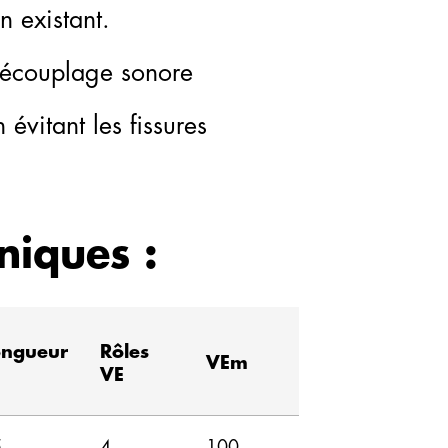
n existant.
 découplage sonore
 évitant les fissures
niques :
ongueur
Rôles
VEm
VE
5
4
100