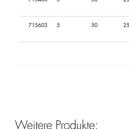
715603
5
50
2
Weitere Produkte: