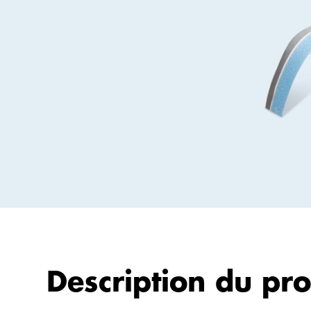
Bandes
périphériques
isolantes
Geficell®
Étanchéité
composite
Geficon®
Panneaux
Geficell®
Imperméabilisation
Gefitas®
Panneau
Description du pro
isolant