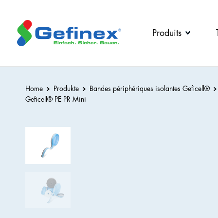
dos
dos
dos
dos
Produits
Entreprise
Téléchargements
Produits
Emplois
Interlocuteur
Tous
et
Home
Produkte
Bandes périphériques isolantes Geficell®
Nouvelles
Geficell
®
PE PR Mini
carrières
Profilé de
dilatation
Le
Gefidehn®
chemin
vers le
Membrane
produit
barrière
Greenline
murale
🍃
Gefibar®