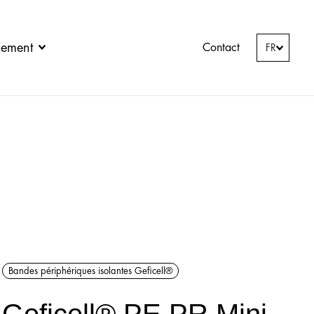
nement
Contact
FR
Bandes périphériques isolantes Geficell®
Geficell® PE PR Mini