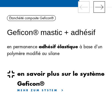
périphériques
isolantes
Étanchéité composite Geficon®
Geficell®
Geficon® mastic + adhésif
Étanchéité
composite
Geficon®
en permanence
adhésif élastique
à base d’un
polymère modifié au silane
Panneaux
Geficell®
en savoir plus sur le système
Imperméabilisation
Geficon®
Gefitas®
MEHR ZUM SYSTEM
Panneau
isolant
steinothan®