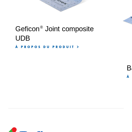
Geficon
Joint composite
®
UDB
À PROPOS DU PRODUIT
B
À