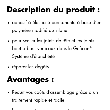
PU
Description du produit :
Contact général
adhésif à élasticité permanente à base d’un
Highlights
polymère modifié au silane
info@gefinex.com
+49 3395 752 2100
pour sceller les joints de tête et les joints
bout à bout verticaux dans le Geficon
®
TOUS INTERLOCUTEUR
Système d’étanchéité
réparer les dégâts
Geficon® La baignoire bleue
Gefitas® RS
AU SYSTÈME GEFICON®
Avantages :
AU SYSTÈME GEFITAS®
Réduit vos coûts d’assemblage grâce à un
traitement rapide et facile